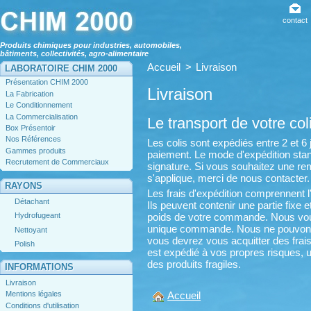
contact
Produits chimiques pour industries, automobiles,
bâtiments, collectivités, agro-alimentaire
Accueil
>
Livraison
LABORATOIRE CHIM 2000
Présentation CHIM 2000
Livraison
La Fabrication
Le Conditionnement
La Commercialisation
Le transport de votre col
Box Présentoir
Nos Références
Les colis sont expédiés entre 2 et 6
Gammes produits
paiement. Le mode d'expédition stan
Recrutement de Commerciaux
signature. Si vous souhaitez une re
s'applique, merci de nous contacter.
RAYONS
Les frais d'expédition comprennent l
Détachant
Ils peuvent contenir une partie fixe e
poids de votre commande. Nous vou
Hydrofugeant
unique commande. Nous ne pouvons
Nettoyant
vous devrez vous acquitter des frais
Polish
est expédié à vos propres risques, un
des produits fragiles.
INFORMATIONS
Livraison
Accueil
Mentions légales
Conditions d'utilisation