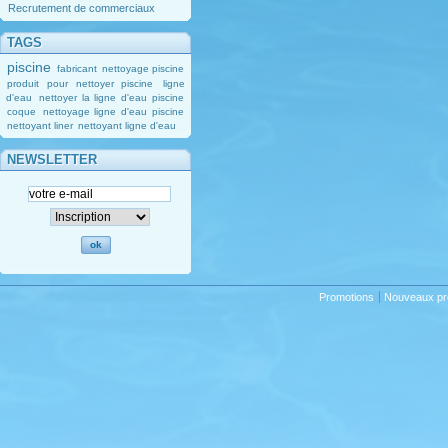
Recrutement de commerciaux
TAGS
piscine
fabricant
nettoyage piscine
produit pour nettoyer piscine
ligne
d'eau
nettoyer la ligne d'eau piscine
coque
nettoyage ligne d'eau piscine
nettoyant liner
nettoyant ligne d'eau
NEWSLETTER
Promotions
Nouveaux pr